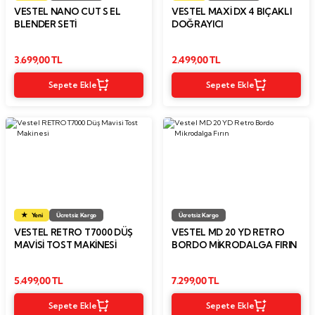
VESTEL NANO CUT S EL
VESTEL MAXI DX 4 BIÇAKLI
BLENDER SETİ
DOĞRAYICI
3.699,00 TL
2.499,00 TL
Sepete Ekle
Sepete Ekle
Yeni
Ücretsiz Kargo
Ücretsiz Kargo
VESTEL RETRO T7000 DÜŞ
VESTEL MD 20 YD RETRO
MAVISI TOST MAKINESI
BORDO MIKRODALGA FIRIN
5.499,00 TL
7.299,00 TL
Sepete Ekle
Sepete Ekle