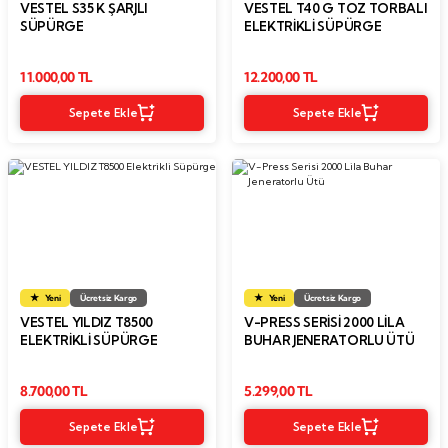
VESTEL S35 K ŞARJLI
VESTEL T40 G TOZ TORBALI
Taşınabilir Televizyon
Taşınabilir Televizyon
SÜPÜRGE
ELEKTRIKLI SÜPÜRGE
4K Ultra HD QLED Android TV
4K Ultra HD QLED Android TV
11.000,00 TL
12.200,00 TL
Sepete Ekle
Sepete Ekle
Yeni
Ücretsiz Kargo
Yeni
Ücretsiz Kargo
VESTEL YILDIZ T8500
V-PRESS SERISI 2000 LILA
ELEKTRIKLI SÜPÜRGE
BUHAR JENERATORLU ÜTÜ
8.700,00 TL
5.299,00 TL
Sepete Ekle
Sepete Ekle