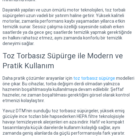
Dayanıklı yapıları ve uzun ömürlü motor teknolojileri, toz torbalı
süpürgeleri uzun vadeli bir yatırım haline getirir. Yüksek kaliteli
motorlar, zamanla performans kaybı yaşamadan yıllarca etkin
temizlik sunar. Sessiz çalışma özelliği sayesinde sabah erken
saatlerde ya da gece geç saatlerde temizlik yapmak gerektiğinde
ev halkını rahatsız etmez, aynı zamanda konforlu bir temizlik
deneyimi sağlar.
Toz Torbasız Süpürge ile Modern ve
Pratik Kullanım
Daha pratik çözümler arayanlar için
toz torbasız süpürge
modelleri
öne çıkar. Bu cihazlar, torba değişim derdi olmadan yalnızca
haznenin boşaltılmasıyla kullanılmaya devam edilebilir. Şeffaf
hazneler, ne zaman boşaltılması gerektiğini görsel olarak kontrol
etmenizi kolaylaştırır.
Yavuz DTM’nin sunduğu toz torbasız süpürgeler, yüksek emiş
gücüyle ince tozları bile hapsederken HEPA filtre teknolojisiyle
havayı temizleyerek alerjenleri en aza indirir. Hafif ve kompakt
tasarımlarıyla küçük dairelerde kullanım kolaylığı sağlar, aynı
zamanda geniş alanlarda da güçlü performansıyla fark yaratır.