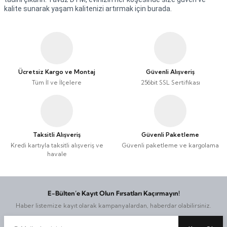
kalite sunarak yaşam kalitenizi artırmak için burada.
Ücretsiz Kargo ve Montaj
Güvenli Alışveriş
Tüm İl ve İlçelere
256bit SSL Sertifikası
Taksitli Alışveriş
Güvenli Paketleme
Kredi kartıyla taksitli alışveriş ve
Güvenli paketleme ve kargolama
havale
E-Bülten’e Kayıt Olun Fırsatları Kaçırmayın!
Haber listemize kayıt olarak kampanyalardan, haberdar olabilirsiniz.