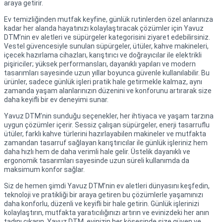
araya getirir.
Ev temizliğinden mutfak keyfine, günlük rutinlerden özel anlarınıza
kadar her alanda hayatınızı kolaylaştıracak çözümler için Yavuz
DTM’nin ev aletleri ve süpürgeler kategorisini ziyaret edebilirsiniz.
Vestel güvencesiyle sunulan süpürgeler, ütüler, kahve makineleri,
içecek hazırlama cihazları, karıştırıcı ve doğrayıcılar ile elektrikli
pişiriciler; yüksek performansları, dayanıklı yapıları ve modern
tasarımları sayesinde uzun yıllar boyunca güvenle kullanılabilir. Bu
ürünler, sadece günlük işleri pratik hale getirmekle kalmaz, aynı
zamanda yaşam alanlarınızın düzenini ve konforunu artırarak size
daha keyifli bir ev deneyimi sunar.
Yavuz DTM’nin sunduğu seçenekler, her ihtiyaca ve yaşam tarzına
uygun çözümler içerir. Sessiz çalışan süpürgeler, enerji tasarruflu
ütüler, farklı kahve türlerini hazırlayabilen makineler ve mutfakta
zamandan tasarruf sağlayan karıştırıcılar ile günlük işleriniz hem
daha hızlı hem de daha verimli hale gelir. Üstelik dayanıklı ve
ergonomik tasarımları sayesinde uzun süreli kullanımda da
maksimum konfor sağlar.
Siz de hemen şimdi Yavuz DTM’nin ev aletleri dünyasını keşfedin,
teknoloji ve pratikliği bir araya getiren bu çözümlerle yaşamınızı
daha konforlu, düzenli ve keyifli bir hale getirin. Günlük işlerinizi
kolaylaştırın, mutfakta yaratıcılığınızı artırın ve evinizdeki her anın
tadını çıkarın. Yavuz DTM, evinizin her köşesinde size güven ve