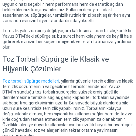
uygun cihazı seçebilir, hem performans hem de estetik açıdan
beklentilerinizi karşılayabilirsiniz. Kullanıcı deneyimi odaklı
tasarlanan bu süpürgeler, temizlik rutinlerinizi basitleştirirken aynı
zamanda evinizin hijyen standardını da yükseltir.
Temizlik yalnızca bir iş değil, yaşam kalitesini artıran bir alışkanlıktır.
Yavuz DTM’deki süpürgeler, bu süreci hem kolay hem de keyifli hale
getirerek evinizin her köşesini hijyenik ve ferah tutmanıza yardımcı
olur.
Toz Torbalı Süpürge ile Klasik ve
Hijyenik Çözümler
Toz torbalı süpürge modelleri
, yıllardır güvenle tercih edilen ve klasik
temizlik çözümlerinin vazgeçilmez temsilcilerindendir. Yavuz
DTM’in sunduğu toz torbalı süpürgeler, yüksek emiş gücü ile
derinlemesine temizlik sağlar, geniş kapasiteli torbaları sayesinde
sık boşaltma gereksinimini azaltır. Bu sayede büyük alanlarda bile
uzun süre kesintisiz temizlik yapabilirsiniz. Torbaların kolayca
değiştirilebilir olması, hem hijyenik bir kullanım sağlar hem de toz ve
kirle doğrudan temas etmeden temizlik yapmanıza olanak tanır.
Özellikle alerjiye duyarlı kullanıcılar için bu özellik büyük bir avantajdır,
çünkü havadaki toz ve alerjenlerin tekrar ortama yayılmasını
minimuma indirir.