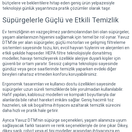
bütçelere ve beklentilere hitap eden geniş ürün yelpazesiyle
teknolojiyi günlük yaşantınıza pratik çözümler olarak taşır.
Süpürgelerle Güçlü ve Etkili Temizlik
Ev temizliğinin en vazgeçilmez yardımcılarından biri olan süpürgeler,
yaşam alanlarınızın hijyenini sağlamak için temel bir rol oynar. Yavuz
DTM’de yer alan süpürgeler, güçlü motorları ve gelişmiş filtreleme
sistemleri sayesinde tozu, kiri, evcil hayvan tüylerini ve alerjenleri en
etkili şekilde hapseder. HEPA filtre teknolojisiyle donatılmış
modeller, havayı temizleyerek özellikle alerjiye duyarlı kişiler için
güvenli bir ortam yaratır. Sessiz çalışma teknolojisi sayesinde
gündüz veya gece saatlerinde temizlik yaparken evdeki diğer
bireyleri rahatsız etmeden konforu koruyabilirsiniz.
Ergonomik tasarımları ve kullanıcı dostu özellikleri sayesinde
süpürgeler uzun süreli temizliklerde bile yorulmadan kullanılabilir.
Hafif yapıları, kablosuz modelleri ve kompakt boyutlarıyla dar
alanlarda bile rahat hareket imkânı sağlar. Geniş hacimli toz
hazneleri, sık sık boşaltma ihtiyacını azaltarak temizlik sürecini
daha hızlı ve pratik hale getirir.
Ayrıca Yavuz DTM’nin süpürge seçenekleri, yaşam alanınıza uyum
sağlayacak farklı tasarım ve renk seçenekleriyle de öne çıkar. Dikey,
dikey şarjlı, robot veya el tipi modeller arasından ihtiyacınıza en