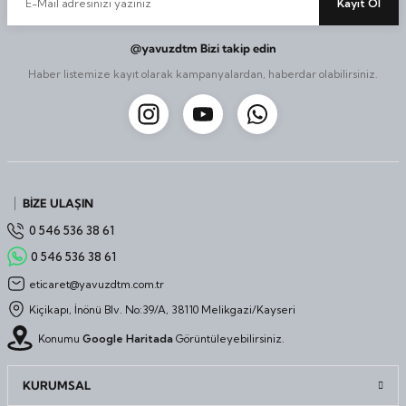
Kayıt Ol
@yavuzdtm Bizi takip edin
Haber listemize kayıt olarak kampanyalardan, haberdar olabilirsiniz.
BİZE ULAŞIN
0 546 536 38 61
0 546 536 38 61
eticaret@yavuzdtm.com.tr
Kiçikapı, İnönü Blv. No:39/A, 38110 Melikgazi/Kayseri
Konumu
Google Haritada
Görüntüleyebilirsiniz.
KURUMSAL