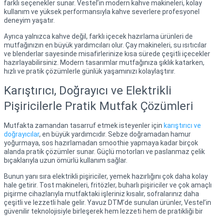
farklı seçenekler sunar. Vestel’in modern kahve makineleri, kolay
kullanım ve yüksek performansıyla kahve severlere profesyonel
deneyim yaşatır.
Ayrıca yalnızca kahve değil, farklı içecek hazırlama ürünleri de
mutfağınızın en büyük yardımcıları olur. Çay makineleri, su ısıtıcılar
ve blenderlar sayesinde misafirlerinize kısa sürede çeşitli içecekler
hazırlayabilirsiniz. Modern tasarımlar mutfağınıza şıklık katarken,
hızlı ve pratik çözümlerle günlük yaşamınızı kolaylaştırır.
Karıştırıcı, Doğrayıcı ve Elektrikli
Pişiricilerle Pratik Mutfak Çözümleri
Mutfakta zamandan tasarruf etmek isteyenler için
karıştırıcı ve
doğrayıcılar
, en büyük yardımcıdır. Sebze doğramadan hamur
yoğurmaya, sos hazırlamadan smoothie yapmaya kadar birçok
alanda pratik çözümler sunar. Güçlü motorları ve paslanmaz çelik
bıçaklarıyla uzun ömürlü kullanım sağlar.
Bunun yanı sıra elektrikli pişiriciler, yemek hazırlığını çok daha kolay
hale getirir. Tost makineleri, fritözler, buharlı pişiriciler ve çok amaçlı
pişirme cihazlarıyla mutfaktaki işleriniz kısalır, sofralarınız daha
çeşitli ve lezzetli hale gelir. Yavuz DTM’de sunulan ürünler, Vestel’in
güvenilir teknolojisiyle birleşerek hem lezzeti hem de pratikliği bir