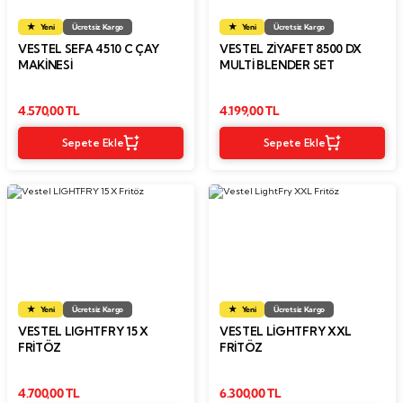
Yeni
Ücretsiz Kargo
Yeni
Ücretsiz Kargo
VESTEL SEFA 4510 C ÇAY
VESTEL ZİYAFET 8500 DX
MAKINESI
MULTI BLENDER SET
4.570,00 TL
4.199,00 TL
Sepete Ekle
Sepete Ekle
Yeni
Ücretsiz Kargo
Yeni
Ücretsiz Kargo
VESTEL LIGHTFRY 15 X
VESTEL LIGHTFRY XXL
FRITÖZ
FRITÖZ
4.700,00 TL
6.300,00 TL