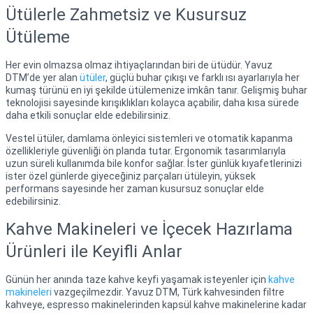
Ütülerle Zahmetsiz ve Kusursuz
Ütüleme
Her evin olmazsa olmaz ihtiyaçlarından biri de ütüdür. Yavuz
DTM’de yer alan
ütüler
, güçlü buhar çıkışı ve farklı ısı ayarlarıyla her
kumaş türünü en iyi şekilde ütülemenize imkân tanır. Gelişmiş buhar
teknolojisi sayesinde kırışıklıkları kolayca açabilir, daha kısa sürede
daha etkili sonuçlar elde edebilirsiniz.
Vestel ütüler, damlama önleyici sistemleri ve otomatik kapanma
özellikleriyle güvenliği ön planda tutar. Ergonomik tasarımlarıyla
uzun süreli kullanımda bile konfor sağlar. İster günlük kıyafetlerinizi
ister özel günlerde giyeceğiniz parçaları ütüleyin, yüksek
performans sayesinde her zaman kusursuz sonuçlar elde
edebilirsiniz.
Kahve Makineleri ve İçecek Hazırlama
Ürünleri ile Keyifli Anlar
Günün her anında taze kahve keyfi yaşamak isteyenler için
kahve
makineleri
vazgeçilmezdir. Yavuz DTM, Türk kahvesinden filtre
kahveye, espresso makinelerinden kapsül kahve makinelerine kadar