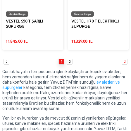
Ücretsiz Kargo
Ücretsiz Kargo
VESTEL S50 T ŞARJLI
VESTEL H70 T ELEKTRIKLI
SÜPÜRGE
SÜPÜRGE
11.845,00 TL
11.329,00 TL
1
2
Günlük hayatın temposunda işleri kolaylaştıran küçük ev aletleri,
hem zamandan tasarruf etmenizi sağlar hem de yaşam alanlarını
daha konforlu hale getirir. Yavuz DTM’nin sunduğu
ev aletleri ve
süpürgeler
kategorisi, temizlikten yemek hazırlığına, kahve
keyfinden pratik mutfak çözümlerine kadar ihtiyaç duyduğunuz her
ürünü bir araya getiriyor. Vestel gibi güvenilir markaların yenilikçi
tasarımlarıyla üretilen bu cihazlar, hem fonksiyonellik hem de uzun
ömürlü kullanım avantajı sunar.
Yeni bir ev kurarken ya da mevcut düzeninizi yenilerken süpürgeler,
ütüler, kahve makineleri, içecek hazırlama ürünleri ve elektrikli
pişiriciler gibi cihazlar en büyük yardımcılarınızdır. Yavuz DTM, farklı