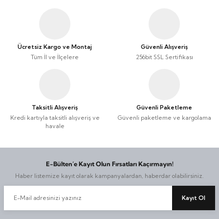
Taşınabilir Televizyon
Taşınabilir Televizyon
4K Ultra HD QLED Android TV
4K Ultra HD QLED Android TV
Ücretsiz Kargo ve Montaj
Güvenli Alışveriş
Tüm İl ve İlçelere
256bit SSL Sertifikası
Taksitli Alışveriş
Güvenli Paketleme
Kredi kartıyla taksitli alışveriş ve
Güvenli paketleme ve kargolama
havale
E-Bülten’e Kayıt Olun Fırsatları Kaçırmayın!
Haber listemize kayıt olarak kampanyalardan, haberdar olabilirsiniz.
Kayıt Ol