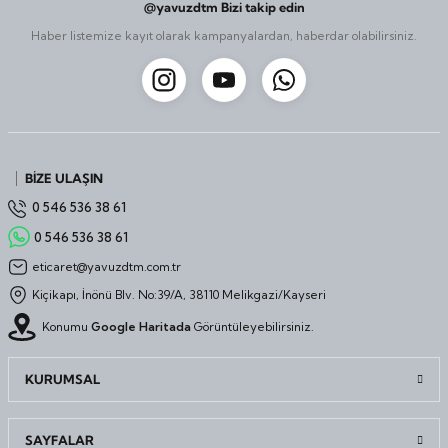
@yavuzdtm Bizi takip edin
Haber listemize kayıt olarak kampanyalardan, haberdar olabilirsiniz.
BİZE ULAŞIN
0 546 536 38 61
0 546 536 38 61
eticaret@yavuzdtm.com.tr
Kiçikapı, İnönü Blv. No:39/A, 38110 Melikgazi/Kayseri
Konumu
Google Haritada
Görüntüleyebilirsiniz.
KURUMSAL
SAYFALAR