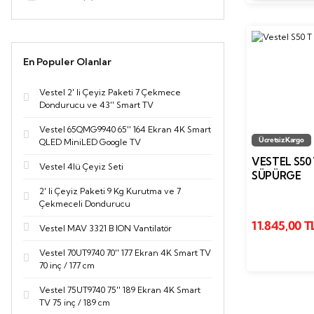
En Populer Olanlar
Vestel 2' li Çeyiz Paketi 7 Çekmece
Dondurucu ve 43'' Smart TV
Vestel 65QMG9940 65'' 164 Ekran 4K Smart
Ücretsiz Kargo
QLED MiniLED Google TV
VESTEL S50 
Vestel 4lü Çeyiz Seti
SÜPÜRGE
2' li Çeyiz Paketi 9 Kg Kurutma ve 7
Çekmeceli Dondurucu
11.845,00 T
Vestel MAV 3321 B ION Vantilatör
Vestel 70UT9740 70'' 177 Ekran 4K Smart TV
70 inç / 177 cm
Vestel 75UT9740 75'' 189 Ekran 4K Smart
TV 75 inç / 189 cm