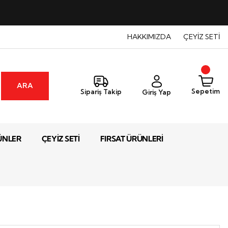
HAKKIMIZDA
ÇEYİZ SETİ
ARA
Sepetim
Sipariş Takip
Giriş Yap
ÜNLER
ÇEYİZ SETİ
FIRSAT ÜRÜNLERİ