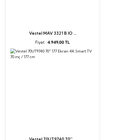
Vestel MAV 3321 B IO ...
Fiyat :
4.949,00 TL
Vestel 70UT9740 70'' ...