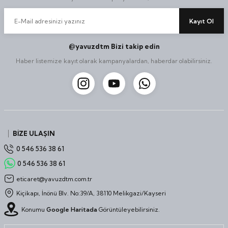
Kayıt Ol
@yavuzdtm Bizi takip edin
Haber listemize kayıt olarak kampanyalardan, haberdar olabilirsiniz.
BİZE ULAŞIN
0 546 536 38 61
0 546 536 38 61
eticaret@yavuzdtm.com.tr
Kiçikapı, İnönü Blv. No:39/A, 38110 Melikgazi/Kayseri
Konumu
Google Haritada
Görüntüleyebilirsiniz.