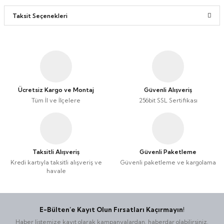
Taşınabilir Televizyon
Taşınabilir Televizyon
Taksit Seçenekleri
4K Ultra HD QLED Android TV
4K Ultra HD QLED Android TV
Ücretsiz Kargo ve Montaj
Güvenli Alışveriş
Tüm İl ve İlçelere
256bit SSL Sertifikası
Taksitli Alışveriş
Güvenli Paketleme
Kredi kartıyla taksitli alışveriş ve
Güvenli paketleme ve kargolama
havale
E-Bülten’e Kayıt Olun Fırsatları Kaçırmayın!
Haber listemize kayıt olarak kampanyalardan, haberdar olabilirsiniz.