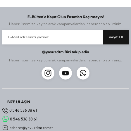
Taşınabilir Televizyon
Taşınabilir Televizyon
E-Bülten’e Kayıt Olun Fırsatları Kaçırmayın!
4K Ultra HD QLED Android TV
4K Ultra HD QLED Android TV
Haber listemize kayıt olarak kampanyalardan, haberdar olabilirsiniz.
Kayıt Ol
@yavuzdtm Bizi takip edin
Haber listemize kayıt olarak kampanyalardan, haberdar olabilirsiniz.
BİZE ULAŞIN
0 546 536 38 61
0 546 536 38 61
eticaret@yavuzdtm.com.tr