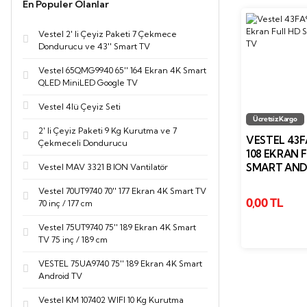
En Populer Olanlar
Vestel 2' li Çeyiz Paketi 7 Çekmece
Dondurucu ve 43'' Smart TV
Vestel 65QMG9940 65'' 164 Ekran 4K Smart
QLED MiniLED Google TV
Vestel 4lü Çeyiz Seti
Ücretsiz Kargo
2' li Çeyiz Paketi 9 Kg Kurutma ve 7
VESTEL 43FA
Çekmeceli Dondurucu
108 EKRAN 
SMART AND
Vestel MAV 3321 B ION Vantilatör
Vestel 70UT9740 70'' 177 Ekran 4K Smart TV
0,00 TL
70 inç / 177 cm
Vestel 75UT9740 75'' 189 Ekran 4K Smart
TV 75 inç / 189 cm
VESTEL 75UA9740 75'' 189 Ekran 4K Smart
Android TV
Vestel KM 107402 WIFI 10 Kg Kurutma