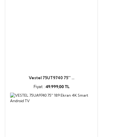
Vestel 75UT9740 75'' ...
Fiyat :
49.999,00 TL