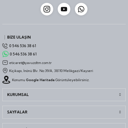
BİZE ULAŞIN
0 546 536 38 61
0 546 536 38 61
eticaret@yavuzdtm.com.tr
Kiçikapı, İnönü Blv. No:39/A, 38110 Melikgazi/Kayseri
Konumu
Google Haritada
Görüntüleyebilirsiniz.
KURUMSAL
SAYFALAR