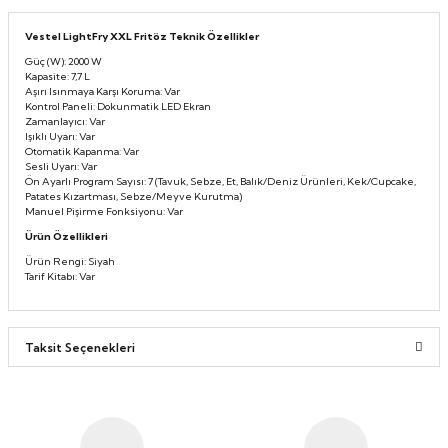
Taşınabilir Televizyon
Taşınabilir Televizyon
Vestel LightFry XXL Fritöz Teknik Özellikler
Güç (W): 2000 W
4K Ultra HD QLED Android TV
4K Ultra HD QLED Android TV
Kapasite: 7,7 L
Aşırı Isınmaya Karşı Koruma: Var
Kontrol Paneli: Dokunmatik LED Ekran
Zamanlayıcı: Var
Işıklı Uyarı: Var
Otomatik Kapanma: Var
Sesli Uyarı: Var
Ön Ayarlı Program Sayısı: 7 (Tavuk, Sebze, Et, Balık/Deniz Ürünleri, Kek/Cupcake,
Patates Kızartması, Sebze/Meyve Kurutma)
Manuel Pişirme Fonksiyonu: Var
Ürün Özellikleri
Ürün Rengi: Siyah
Tarif Kitabı: Var
Taksit Seçenekleri