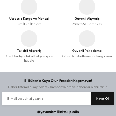
iler
iler
Google Televizyon
Vestel x Aslı Filinta Retro Buzdolabı
Google Televizyon
Vestel x Aslı Filinta Retro Buzdolabı
Ücretsiz Kargo ve Montaj
Güvenli Alışveriş
lar
eri
lar
eri
70 İnç TV'ler
70 İnç TV'ler
Tüm İl ve İlçelere
256bit SSL Sertifikası
Aletleri
Aletleri
Android Televizyon
Android Televizyon
75 İnç TV'ler
75 İnç TV'ler
Taksitli Alışveriş
Güvenli Paketleme
Kredi kartıyla taksitli alışveriş ve
Güvenli paketleme ve kargolama
Smart Televizyon
Smart Televizyon
havale
43 İnç TV'ler
43 İnç TV'ler
E-Bülten’e Kayıt Olun Fırsatları Kaçırmayın!
Full HD Televizyon
Full HD Televizyon
Haber listemize kayıt olarak kampanyalardan, haberdar olabilirsiniz.
HD Ready Televizyon
HD Ready Televizyon
Kayıt Ol
MiniLED Televizyon
MiniLED Televizyon
@yavuzdtm Bizi takip edin