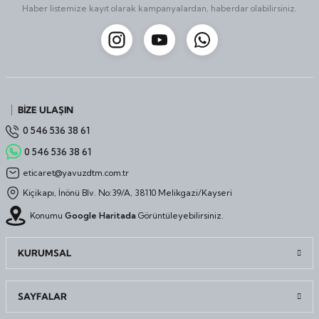
Haber listemize kayıt olarak kampanyalardan, haberdar olabilirsiniz.
Taşınabilir Televizyon
Taşınabilir Televizyon
4K Ultra HD QLED Android TV
4K Ultra HD QLED Android TV
BİZE ULAŞIN
0 546 536 38 61
0 546 536 38 61
eticaret@yavuzdtm.com.tr
Kiçikapı, İnönü Blv. No:39/A, 38110 Melikgazi/Kayseri
Konumu
Google Haritada
Görüntüleyebilirsiniz.
KURUMSAL
SAYFALAR