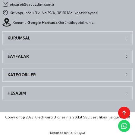
eticaret@yavuzdtm.com.tr
Kiçikapı, İnönü Blv. No:39/A, 38110 Melikgazi/Kayseri
Konumu
Google Haritada
Görüntüleyebilirsiniz.
KURUMSAL
SAYFALAR
KATEGORİLER
HESABIM
Copyright © 2023 Kredi Kartı Bilgileriniz 256bit SSL Sertifikası ile güvende!
Designed by
BALP Dijital