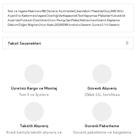
Taşınabilir Televizyon
Taşınabilir Televizyon
Tost ve Izgara Makinesi180 Derece AçılmaVarÇıkarılabilir PlakaVarGüç2000 WIsı
Ayarı5 Isı KademesiIzgara ÖzelliğiVarKapasite6 TostYapışmaz PlakaVarYükseklik
4K Ultra HD QLED Android TV
4K Ultra HD QLED Android TV
AyarıVarFiziksel ÖzelliklerÜrün RengiSarıPlaka MalzemesiGranit Kaplama
DökümDiğer BilgilerÜrün Kodu20265518Ücretsiz Garanti Süresi2 Yıl Garanti
Taksit Seçenekleri
Ücretsiz Kargo ve Montaj
Güvenli Alışveriş
Tüm İl ve İlçelere
256bit SSL Sertifikası
Taksitli Alışveriş
Güvenli Paketleme
Kredi kartıyla taksitli alışveriş ve
Güvenli paketleme ve kargolama