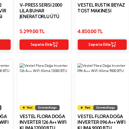
2
V-PRESS SERISI 2000
VESTEL RUSTIK BEYAZ
VIR
LILA BUHAR
TOST MAKINESI
I
JENERATORLU ÜTÜ
5.299,00 TL
4.850,00 TL
Sepete Ekle
Sepete Ekle
Yeni
Ücretsiz Kargo
Yeni
Ücretsiz Kargo
OĞA
VESTEL FLORA DOĞA
VESTEL FLORA DOĞA
WIFI
INVERTER 126 A++ WIFI
INVERTER 096 A++ WIFI
KLIMA 12000 BTU
KLIMA 9000 BTU