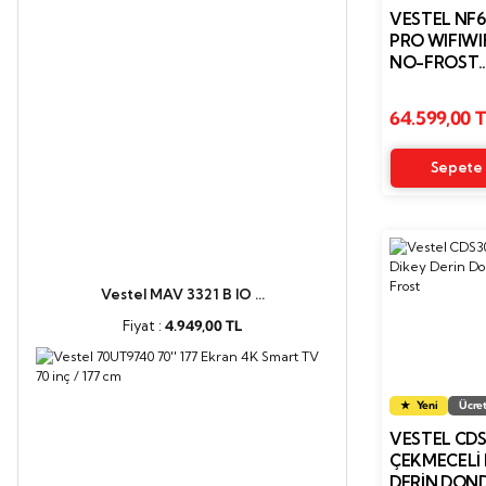
VESTEL NF6
PRO WIFIWIF
NO-FROST
BUZDOLABI
64.599,00 
Sepete 
Vestel MAV 3321 B IO ...
Fiyat :
4.949,00 TL
Yeni
Ücret
VESTEL CDS
ÇEKMECELI 
DERIN DON