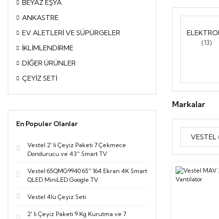
Tablet
Bulaşık Makinesi
Ankastre Mikrodalga Fırınlar
İçecek Hazırlama
Hava Temizleyiciler
Akıllı Ürünler
Tablet
Bulaşık Makinesi
Ankastre Mikrodalga Fırınlar
İçecek Hazırlama
Hava Temizleyiciler
Akıllı Ürünler
BEYAZ EŞYA
ANKASTRE
EV ALETLERİ VE SÜPÜRGELER
ELEKTRO
Televizyon
Ocaklar
Ankastre Bulaşık Makineleri
Mix&Go
Televizyon
Ocaklar
Ankastre Bulaşık Makineleri
Mix&Go
(13)
İKLİMLENDİRME
DİĞER ÜRÜNLER
Aspiratör
Ankastre Buzdolapları
Karıştırıcı ve Doğrayıcı
Aspiratör
Ankastre Buzdolapları
Karıştırıcı ve Doğrayıcı
ÇEYİZ SETİ
Su Sebilleri
Elektrikli Pişiriciler
Su Sebilleri
Elektrikli Pişiriciler
Markalar
En Populer Olanlar
Şarap Soğutucular
Vakum Makineleri
Şarap Soğutucular
Vakum Makineleri
VESTEL
Vestel 2' li Çeyiz Paketi 7 Çekmece
Dondurucu ve 43'' Smart TV
Fırın
Retro Küçük Ev Aletleri
Fırın
Retro Küçük Ev Aletleri
Vestel 65QMG9940 65'' 164 Ekran 4K Smart
QLED MiniLED Google TV
Vestel 4lü Çeyiz Seti
2' li Çeyiz Paketi 9 Kg Kurutma ve 7