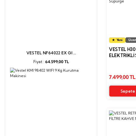
Yeni
Ücret
VESTEL H30
VESTEL NF64022 EX GI ...
ELEKTRIKLI
Fiyat :
64.599,00 TL
7.499,00 TL
Sepete 