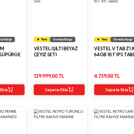
siz Kargo
Yeni
Ücretsiz Kargo
Yeni
Ücretsiz Kargo
 M
VESTEL IŞILTI BEYAZ
VESTEL V TAB Z1 
 SÜPÜRGE
ÇEYIZ SETI
64GB 10.1'' IPS TA
129.999,00 TL
4.739,00 TL
Ekle
Sepete Ekle
Sepete Ekle