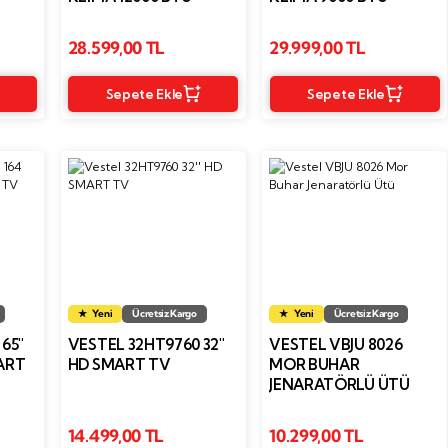
28.599,00 TL
29.999,00 TL
Sepete Ekle
Sepete Ekle
Yeni
Ücretsiz Kargo
Yeni
Ücretsiz Kargo
65''
VESTEL 32HT9760 32''
VESTEL VBJU 8026
ART
HD SMART TV
MOR BUHAR
JENARATÖRLÜ ÜTÜ
14.499,00 TL
10.299,00 TL