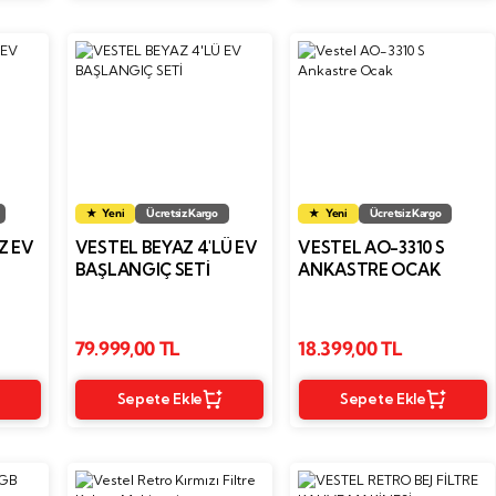
Yeni
Ücretsiz Kargo
Yeni
Ücretsiz Kargo
Z EV
VESTEL BEYAZ 4'LÜ EV
VESTEL AO-3310 S
BAŞLANGIÇ SETİ
ANKASTRE OCAK
79.999,00 TL
18.399,00 TL
Sepete Ekle
Sepete Ekle