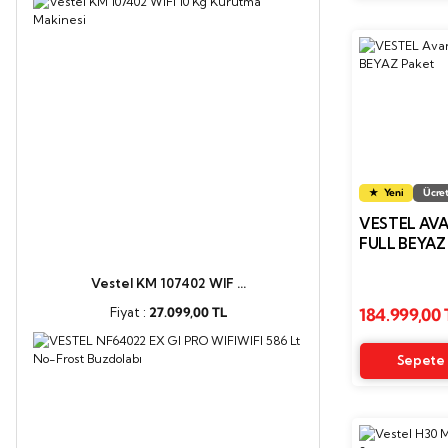
Yeni
Ücret
VESTEL AVA
FULL BEYAZ
Vestel KM 107402 WIF ...
Fiyat :
27.099,00 TL
184.999,00 
Sepete 