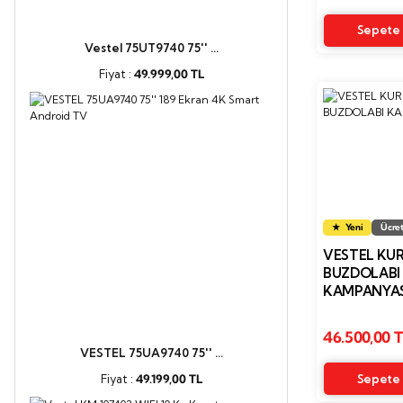
Sepete 
Vestel 75UT9740 75'' ...
Fiyat :
49.999,00 TL
Yeni
Ücret
VESTEL KU
BUZDOLABI
KAMPANYAS
46.500,00 
VESTEL 75UA9740 75'' ...
Fiyat :
49.199,00 TL
Sepete 