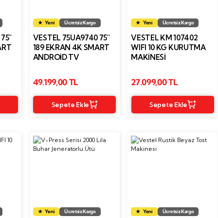
Yeni
Ücretsiz Kargo
Yeni
Ücretsiz Kargo
75''
VESTEL 75UA9740 75''
VESTEL KM 107402
ART
189 EKRAN 4K SMART
WIFI 10 KG KURUTMA
ANDROID TV
MAKINESI
49.199,00 TL
27.099,00 TL
Sepete Ekle
Sepete Ekle
Yeni
Ücretsiz Kargo
Yeni
Ücretsiz Kargo