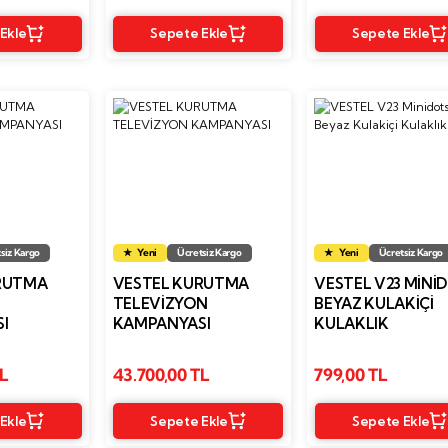
Ekle
Sepete Ekle
Sepete Ekle
siz Kargo
Yeni
Ücretsiz Kargo
Yeni
Ücretsiz Kargo
RUTMA
VESTEL KURUTMA
VESTEL V23 MINI
TELEVİZYON
BEYAZ KULAKIÇI
I
KAMPANYASI
KULAKLIK
TL
43.700,00 TL
799,00 TL
Ekle
Sepete Ekle
Sepete Ekle