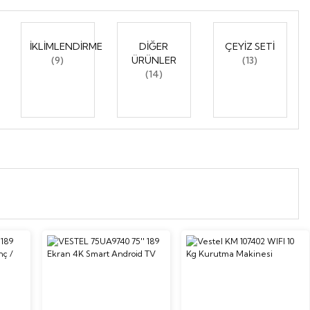
İKLİMLENDİRME
DİĞER
ÇEYİZ SETİ
(9)
ÜRÜNLER
(13)
(14)