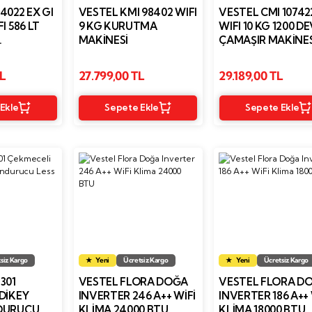
4022 EX GI
VESTEL KMI 98402 WIFI
VESTEL CMI 10742
I 586 LT
9 KG KURUTMA
WIFI 10 KG 1200 DE
MAKINESI
ÇAMAŞIR MAKINES
TL
27.799,00 TL
29.189,00 TL
Ekle
Sepete Ekle
Sepete Ekle
siz Kargo
Yeni
Ücretsiz Kargo
Yeni
Ücretsiz Kargo
301
VESTEL FLORA DOĞA
VESTEL FLORA D
DIKEY
INVERTER 246 A++ WIFI
INVERTER 186 A++ 
DURUCU
KLIMA 24000 BTU
KLIMA 18000 BTU