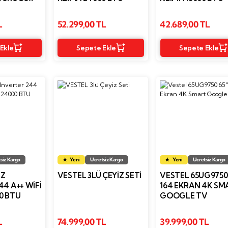
L
52.299,00 TL
42.689,00 TL
Ekle
Sepete Ekle
Sepete Ekle
siz Kargo
Yeni
Ücretsiz Kargo
Yeni
Ücretsiz Kargo
ZZ
VESTEL 3LÜ ÇEYIZ SETI
VESTEL 65UG9750 
44 A++ WIFI
164 EKRAN 4K SM
0 BTU
GOOGLE TV
L
74.999,00 TL
39.999,00 TL