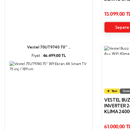
LESS FROST
15.099,00 T
Sepete 
Vestel 70UT9740 70'' ...
Fiyat :
46.499,00 TL
Yeni
Ücret
VESTEL BU
INVERTER 2
KLIMA 2400
61.000,00 T