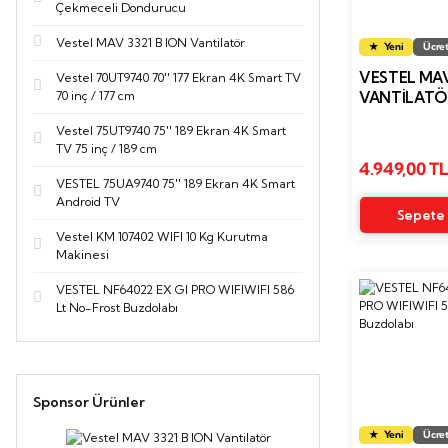
Çekmeceli Dondurucu
Vestel MAV 3321 B ION Vantilatör
Yeni
Ücret
VESTEL MAV
Vestel 70UT9740 70'' 177 Ekran 4K Smart TV
70 inç / 177 cm
VANTILATÖ
Vestel 75UT9740 75'' 189 Ekran 4K Smart
TV 75 inç / 189 cm
4.949,00 T
VESTEL 75UA9740 75'' 189 Ekran 4K Smart
Android TV
Sepete 
Vestel KM 107402 WIFI 10 Kg Kurutma
Makinesi
VESTEL NF64022 EX GI PRO WIFIWIFI 586
Lt No-Frost Buzdolabı
Sponsor Ürünler
Yeni
Ücret