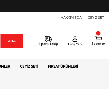
HAKKIMIZDA
ÇEYİZ SETİ
ARA
Sepetim
Sipariş Takip
Giriş Yap
ÜNLER
ÇEYİZ SETİ
FIRSAT ÜRÜNLERİ