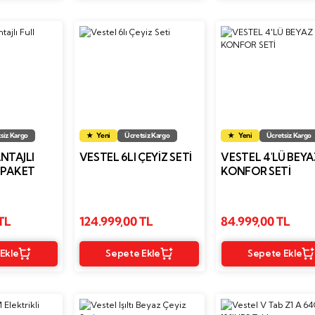
siz Kargo
Yeni
Ücretsiz Kargo
Yeni
Ücretsiz Kargo
NTAJLI
VESTEL 6LI ÇEYIZ SETI
VESTEL 4'LÜ BEYA
 PAKET
KONFOR SETİ
TL
124.999,00 TL
84.999,00 TL
Ekle
Sepete Ekle
Sepete Ekle