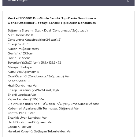
Taşınabilir Televizyon
Taşınabilir Televizyon
Vestel SD50011 DuoMode Sandık Tipi Derin Dondurucu
4K Ultra HD QLED Android TV
4K Ultra HD QLED Android TV
Genel Özellikler – Yatay (Sandık Tipi) Derin Dondurucu
Soğutma Sistemi: Statik Dual (Dondurucu / Soğutucu)
Net Hacim: 458 lt
Dondurma Kapasitesi (kg/24 saat): 21
Enerji Sınıfı: F
Kullanım Şekli: Yatay
Genişlik: 155,5 cm
Derinlik: 72 cm
Boyutlar (YxGxD) (cm): 88,5 x 155,5 x 72
Menşei: Türkiye
Kutu: Var, Açılmamış
Dual Özelliği (Dondurucu / Soğutucu): Var
Sepet Adedi: 3
Hızlı Dondurma: Var
Enerji Tüketimi (kWh/24 saat): 0,96
Enerji Lambası: Var
Kapak Lambası (15W): Var
Elektrik Kesintisinde -18°C’den -9°C’ye Çıkma Süresi: 26 saat
Kademeli Ayarlanabilir Termostat Düğmesi: Var
Kontrol Paneli: Var
Sıcaklık Uyarı Lambası: Var
Hızlı Dondurma Düğmesi: Var
Çocuk Kilidi: Var
Hareket Kolaylığı Sağlayan Tekerlekler: Var