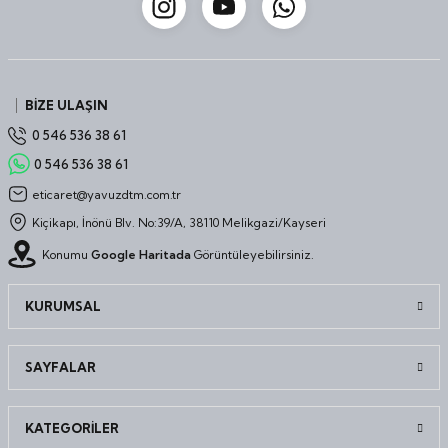
BİZE ULAŞIN
0 546 536 38 61
0 546 536 38 61
eticaret@yavuzdtm.com.tr
Kiçikapı, İnönü Blv. No:39/A, 38110 Melikgazi/Kayseri
Konumu
Google Haritada
Görüntüleyebilirsiniz.
KURUMSAL
SAYFALAR
KATEGORİLER