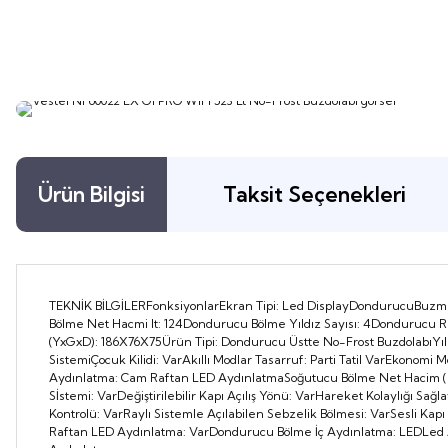
Ürün Bilgisi
Taksit Seçenekleri
TEKNİK BİLGİLERFonksiyonlarEkran Tipi: Led DisplayDondurucuBuzma
Bölme Net Hacmi lt: 124Dondurucu Bölme Yıldız Sayısı: 4Dondurucu Raf
(YxGxD): 186X76X75Ürün Tipi: Dondurucu Üstte No-Frost BuzdolabıYıllık
SistemiÇocuk Kilidi: VarAkıllı Modlar Tasarruf: Parti Tatil VarEkono
Aydınlatma: Cam Raftan LED AydınlatmaSoğutucu Bölme Net Hacim (Lt)
Sİstemi: VarDeğiştirilebilir Kapı Açılış Yönü: VarHareket Kolaylığı Sağ
Kontrolü: VarRaylı Sistemle Açılabilen Sebzelik Bölmesi: VarSesli Kap
Raftan LED Aydınlatma: VarDondurucu Bölme İç Aydınlatma: LEDLed