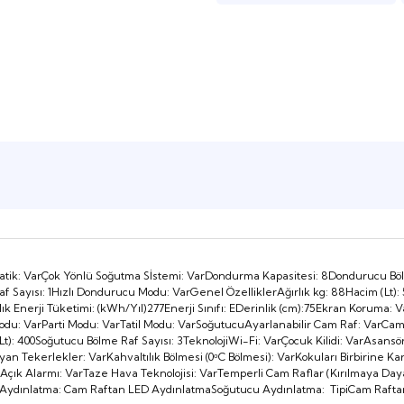
Smart Televizyon
Smart Televizyon
43 İnç TV'ler
43 İnç TV'ler
Full HD Televizyon
Full HD Televizyon
HD Ready Televizyon
HD Ready Televizyon
MiniLED Televizyon
MiniLED Televizyon
tik: VarÇok Yönlü Soğutma Sİstemi: VarDondurma Kapasitesi: 8Dondurucu Bö
 Sayısı: 1Hızlı Dondurucu Modu: VarGenel ÖzelliklerAğırlık kg: 88Hacim (Lt): 
 Enerji Tüketimi: (kWh/Yıl)277Enerji Sınıfı: EDerinlik (cm):75Ekran Koruma: V
mi Modu: VarParti Modu: VarTatil Modu: VarSoğutucuAyarlanabilir Cam Raf: Var
Taşınabilir Televizyon
Taşınabilir Televizyon
: 400Soğutucu Bölme Raf Sayısı: 3TeknolojiWi-Fi: VarÇocuk Kilidi: VarAsans
layan Tekerlekler: VarKahvaltılık Bölmesi (0ᵒC Bölmesi): VarKokuları Birbirine Ka
ı Açık Alarmı: VarTaze Hava Teknolojisi: VarTemperli Cam Raflar (Kırılmaya Day
 Aydınlatma: Cam Raftan LED AydınlatmaSoğutucu Aydınlatma: TipiCam Rafta
4K Ultra HD QLED Android TV
4K Ultra HD QLED Android TV