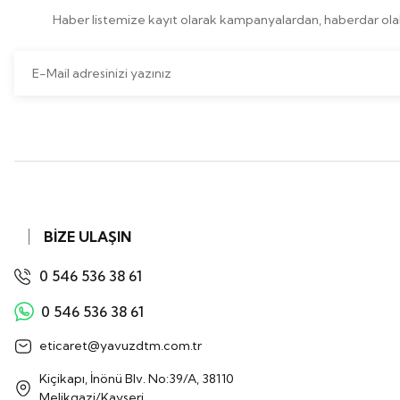
Haber listemize kayıt olarak kampanyalardan, haberdar olabi
BİZE ULAŞIN
0 546 536 38 61
0 546 536 38 61
eticaret@yavuzdtm.com.tr
Kiçikapı, İnönü Blv. No:39/A, 38110
Melikgazi/Kayseri