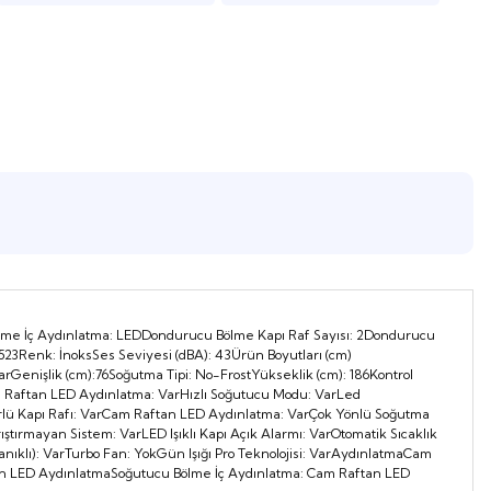
lme İç Aydınlatma: LEDDondurucu Bölme Kapı Raf Sayısı: 2Dondurucu
523Renk: İnoksSes Seviyesi (dBA): 43Ürün Boyutları (cm)
arGenişlik (cm):76Soğutma Tipi: No-FrostYükseklik (cm): 186Kontrol
Cam Raftan LED Aydınlatma: VarHızlı Soğutucu Modu: VarLed
örlü Kapı Rafı: VarCam Raftan LED Aydınlatma: VarÇok Yönlü Soğutma
rıştırmayan Sistem: VarLED Işıklı Kapı Açık Alarmı: VarOtomatik Sıcaklık
anıklı): VarTurbo Fan: YokGün Işığı Pro Teknolojisi: VarAydınlatmaCam
n LED AydınlatmaSoğutucu Bölme İç Aydınlatma: Cam Raftan LED