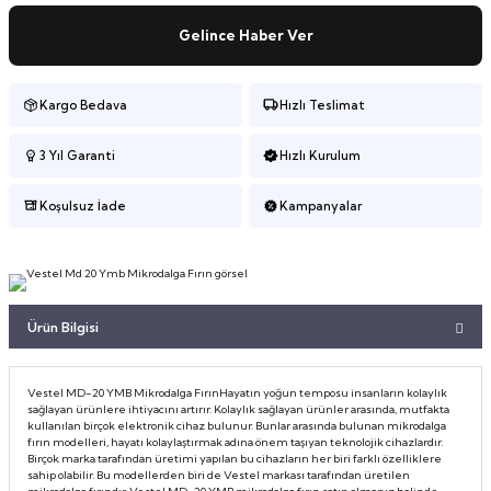
iler
iler
Google Televizyon
Vestel x Aslı Filinta Retro Buzdolabı
Google Televizyon
Vestel x Aslı Filinta Retro Buzdolabı
Gelince Haber Ver
lar
eri
lar
eri
70 İnç TV'ler
70 İnç TV'ler
Kargo Bedava
Hızlı Teslimat
Aletleri
Aletleri
Android Televizyon
Android Televizyon
3 Yıl Garanti
Hızlı Kurulum
75 İnç TV'ler
75 İnç TV'ler
Koşulsuz İade
Kampanyalar
Smart Televizyon
Smart Televizyon
43 İnç TV'ler
43 İnç TV'ler
Ürün Bilgisi
Full HD Televizyon
Full HD Televizyon
Vestel MD-20 YMB Mikrodalga FırınHayatın yoğun temposu insanların kolaylık
HD Ready Televizyon
HD Ready Televizyon
sağlayan ürünlere ihtiyacını artırır. Kolaylık sağlayan ürünler arasında, mutfakta
kullanılan birçok elektronik cihaz bulunur. Bunlar arasında bulunan mikrodalga
fırın modelleri, hayatı kolaylaştırmak adına önem taşıyan teknolojik cihazlardır.
MiniLED Televizyon
MiniLED Televizyon
Birçok marka tarafından üretimi yapılan bu cihazların her biri farklı özelliklere
sahip olabilir. Bu modellerden biri de Vestel markası tarafından üretilen