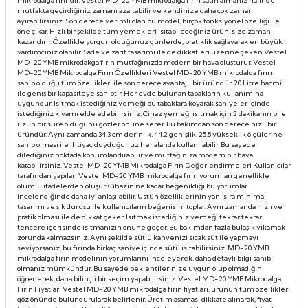
mikrodalga fırındır. Vestel MD-20 YMB mikrodalga fırın satın almanız halinde
mutfakta geçirdiğiniz zamanı azaltabilir ve kendinize daha çok zaman
Taşınabilir Televizyon
Taşınabilir Televizyon
ayırabilirsiniz. Son derece verimli olan bu model, birçok fonksiyonel özelliği ile
öne çıkar. Hızlı bir şekilde tüm yemekleri ısıtabileceğiniz ürün, size zaman
kazandırır. Özellikle yorgun olduğunuz günlerde, pratiklik sağlayarak en büyük
4K Ultra HD QLED Android TV
4K Ultra HD QLED Android TV
yardımcınız olabilir. Sade ve zarif tasarımı ile de dikkatleri üzerine çeken Vestel
MD-20 YMB mikrodakga fırın mutfağınızda modern bir hava oluşturur. Vestel
MD-20 YMB Mikrodalga Fırın Özellikleri Vestel MD-20 YMB mikrodalga fırın
sahip olduğu tüm özellikleri ile son derece avantajlı bir üründür. 20 Litre hacmi
ile geniş bir kapasiteye sahiptir. Her evde bulunan tabakların kullanımına
uygundur. Isıtmak istediğiniz yemeği bu tabaklara koyarak saniyeler içinde
istediğiniz kıvamı elde edebilirsiniz. Cihaz yemeği ısıtmak için 2 dakikanın bile
uzun bir süre olduğunu gözler önüne serer. Bu bakımdan son derece hızlı bir
üründür. Aynı zamanda 34.3 cm derinlik, 44.2 genişlik, 25.8 yükseklik ölçülerine
sahip olması ile ihtiyaç duyduğunuz her alanda kullanılabilir. Bu sayede
dilediğiniz noktada konumlandırabilir ve mutfağınıza modern bir hava
katabilirsiniz. Vestel MD-20 YMB Mikrodalga Fırın Değerlendirmeleri Kullanıcılar
tarafından yapılan Vestel MD-20 YMB mikrodalga fırın yorumları genellikle
olumlu ifadelerden oluşur. Cihazın ne kadar beğenildiği bu yorumlar
incelendiğinde daha iyi anlaşılabilir. Üstün özelliklerinin yanı sıra minimal
tasarımı ve şık duruşu ile kullanıcıların beğenisini toplar. Aynı zamanda hızlı ve
pratik olması ile de dikkat çeker. Isıtmak istediğiniz yemeği tekrar tekrar
tencere içerisinde ısıtmanızın önüne geçer. Bu bakımdan fazla bulaşık yıkamak
zorunda kalmazsınız. Aynı şekilde sütlü kahvenizi sıcak süt ile yapmayı
seviyorsanız, bu fırında birkaç saniye içinde sütü ısıtabilirsiniz. MD-20 YMB
mikrodalga fırın modelinin yorumlarını inceleyerek, daha detaylı bilgi sahibi
olmanız mümkündür. Bu sayede beklentilerinize uygun olup olmadığını
öğrenerek, daha bilinçli bir seçim yapabilirsiniz. Vestel MD-20 YMB Mikrodalga
Fırın Fiyatları Vestel MD-20 YMB mikrodalga fırın fiyatları, ürünün tüm özellikleri
göz önünde bulundurularak belirlenir. Üretim aşaması dikkate alınarak, fiyat