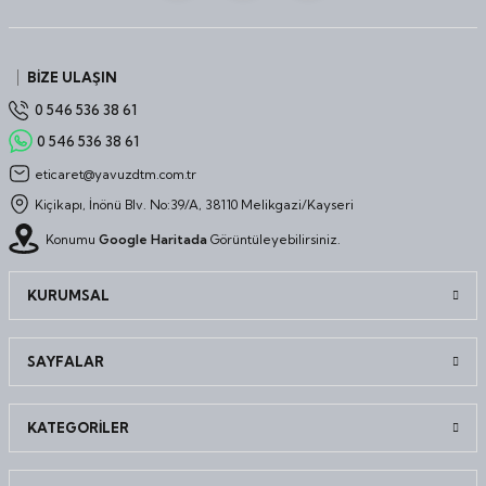
BİZE ULAŞIN
0 546 536 38 61
0 546 536 38 61
eticaret@yavuzdtm.com.tr
Kiçikapı, İnönü Blv. No:39/A, 38110 Melikgazi/Kayseri
Konumu
Google Haritada
Görüntüleyebilirsiniz.
KURUMSAL
SAYFALAR
KATEGORİLER