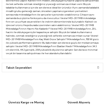
belirlemesi yapılır. Kaliteli fırın modeli, oldukça geniş hazne yapısına sahip olması
ile tek seferde ısıtmak istediğiniz yiyeceği ısıtmanıza imkan verir. Büyük
tabaklar kullanmanız için de son derece ideal bir üründür. Aynı zamanda kalabalık
misafir grubu geleceği zaman, önceden yapmanız gereken yemekleri
sonrasında mikrodalga fırın ile saniyeler içerisinde ısıtabilirsiniz. Cihazın aynı
zamanda buz çözme fonksiyonu da mevcuttur. Vestel MD-20 YMB mikrodalga
fırın en ucuz fiyat seçenekleri ile indirim dönemlerinde bulunabilir. Kaliteli ve
işlevsel ürünü Hepsiburada üzerinden satın alabilirsiniz. Vestel MD-20 YMB
Mikrodalga Fırının Hacmi Ne Kadardır? Vestel MD-20 YMB mikrodalga fırın, 20 L
hacmi ile oldukça geniş bir kapasiteye sahiptir. Büyük bir tabak kullanmanız
halinde, ısıtmak istediğiniz yiyeceği tek seferde ısıtmanıza imkan sunar. Vestel
MD-20 YMB Mikrodalga Fırın Kaç Watt Güce Sahiptir? Mikrodalga fırın, 700 W gücü
ile yüksek performans gösterir. Bu bakımdan son derece güçlü bir mekanizmaya
sahiptir. Vestel MD-20 YMB Mikrodalga Fırın Ebatları Nedir? Mikrodalga fırın 34.3
cm derinlik, 44.2 genişlik, 25.8 yükseklik ölçülerine sahiptir. Son derece minimal
ve şık bir tasarıma sahip olması ile her alanda kullanılabilir.
Taksit Seçenekleri
Ücretsiz Kargo ve Montaj
Güvenli Alışveriş