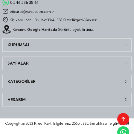
0 546 536 38 61
eticaret@yavuzdtm.com.tr
Kiçikapı, İnönü Blv. No:39/A, 38110 Melikgazi/Kayseri
Konumu
Google Haritada
Görüntüleyebilirsiniz.
KURUMSAL
SAYFALAR
KATEGORİLER
HESABIM
Copyright © 2023 Kredi Kartı Bilgileriniz 256bit SSL Sertifikası ile güvende!