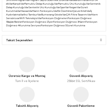
SınıfıA++ProgramlarProgram Sayısı15Gömlek 20 dkVarHavalandırmaVarHızlı 34
dkVarKarışıkVarPamuklu Dolap KuruluğuVarPamuklu Ütü KuruluğuVarSentetik
Taşınabilir Televizyon
Taşınabilir Televizyon
Dolap KuruluğuVarSentetik Ütü KuruluğuVarSporVarYorganVarSüreli
KurutmaVarHassasVarNarin FonksiyonuVarEk ÖzelliklerÇocuk KilidiVarİç
AydınlatmaVarİnci TamburVarBumerang GövdeVarÇift Filtre TasarımıVarNem
4K Ultra HD QLED Android TV
4K Ultra HD QLED Android TV
SensörüvarWiFi TeknolojisiVarFonksiyon DüğmeleriFonksiyon Düğmesi
1Başlat/BekletFonksiyon Düğmesi 2İyonFonksiyon Düğmesi 3NarinFonksiyon
Düğmesi 4Kurutma SeviyesiFonksiyon Düğmesi 5Süreli Kurutma
Taksit Seçenekleri
Ücretsiz Kargo ve Montaj
Güvenli Alışveriş
Tüm İl ve İlçelere
256bit SSL Sertifikası
Taksitli Alışveriş
Güvenli Paketleme