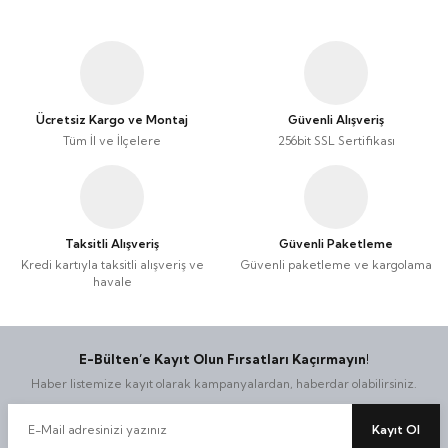
Taşınabilir Televizyon
Taşınabilir Televizyon
4K Ultra HD QLED Android TV
4K Ultra HD QLED Android TV
Ücretsiz Kargo ve Montaj
Güvenli Alışveriş
Tüm İl ve İlçelere
256bit SSL Sertifikası
Taksitli Alışveriş
Güvenli Paketleme
Kredi kartıyla taksitli alışveriş ve
Güvenli paketleme ve kargolama
havale
E-Bülten’e Kayıt Olun Fırsatları Kaçırmayın!
Haber listemize kayıt olarak kampanyalardan, haberdar olabilirsiniz.
Kayıt Ol