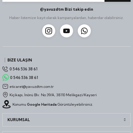
@yavuzdtm Bizi takip edin
Haber listemize kayıt olarak kampanyalardan, haberdar olabilirsiniz.
BİZE ULAŞIN
0 546 536 38 61
0 546 536 38 61
eticaret@yavuzdtm.com.tr
Kiçikapı, İnönü Blv. No:39/A, 38110 Melikgazi/Kayseri
Konumu
Google Haritada
Görüntüleyebilirsiniz.
KURUMSAL