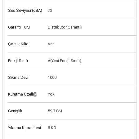
Taşınabilir Televizyon
Taşınabilir Televizyon
Ses Seviyesi (dBA)
73
4K Ultra HD QLED Android TV
4K Ultra HD QLED Android TV
Garanti Türü
Distribütör Garantili
Çocuk Kilidi
Var
Enerji Sınıfı
A(Yeni Enerji Sınıfı)
Sıkma Devri
1000
Kurutma Özelliği
Yok
Genişlik
59.7 CM
Yıkama Kapasitesi
8 KG