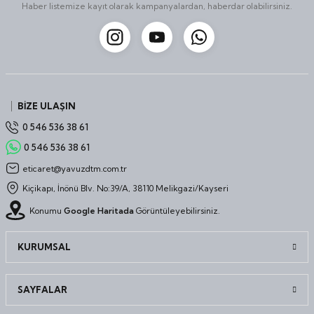
Haber listemize kayıt olarak kampanyalardan, haberdar olabilirsiniz.
BİZE ULAŞIN
0 546 536 38 61
0 546 536 38 61
eticaret@yavuzdtm.com.tr
Kiçikapı, İnönü Blv. No:39/A, 38110 Melikgazi/Kayseri
Konumu
Google Haritada
Görüntüleyebilirsiniz.
KURUMSAL
SAYFALAR