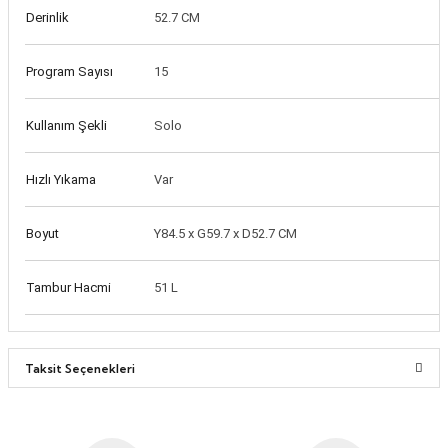
Derinlik
52.7 CM
Program Sayısı
15
Kullanım Şekli
Solo
Hızlı Yıkama
Var
Boyut
Y84.5 x G59.7 x D52.7 CM
Tambur Hacmi
51 L
Taksit Seçenekleri