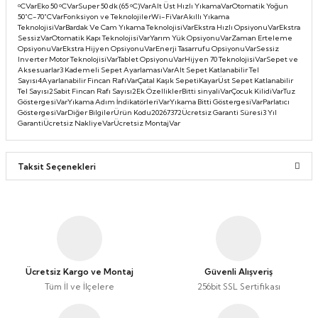
ᵒCVarEko 50 ᵒCVarSuper 50 dk (65 ᵒC)VarAlt Üst Hızlı YıkamaVarOtomatik Yoğun
Taşınabilir Televizyon
Taşınabilir Televizyon
50˚C-70˚CVarFonksiyon ve TeknolojilerWi-FiVarAkıllı Yıkama
TeknolojisiVarBardak Ve Cam Yıkama TeknolojisiVarEkstra Hızlı OpsiyonuVarEkstra
SessizVarOtomatik Kapı TeknolojisiVarYarım Yük OpsiyonuVarZaman Erteleme
4K Ultra HD QLED Android TV
4K Ultra HD QLED Android TV
OpsiyonuVarEkstra Hijyen OpsiyonuVarEnerji Tasarrufu OpsiyonuVarSessiz
Inverter Motor TeknolojisiVarTablet OpsiyonuVarHijyen 70 TeknolojisiVarSepet ve
Aksesuarlar3 Kademeli Sepet AyarlamasıVarAlt Sepet Katlanabilir Tel
Sayısı4Ayarlanabilir Fincan RafıVarÇatal Kaşık SepetiKayarÜst Sepet Katlanabilir
Tel Sayısı2Sabit Fincan Rafı Sayısı2Ek ÖzelliklerBitti sinyaliVarÇocuk KilidiVarTuz
GöstergesiVarYıkama Adım İndikatörleriVarYıkama Bitti GöstergesiVarParlatıcı
GöstergesiVarDiğer BilgilerÜrün Kodu20267372Ücretsiz Garanti Süresi3 Yıl
GarantiÜcretsiz NakliyeVarÜcretsiz MontajVar
Taksit Seçenekleri
Ücretsiz Kargo ve Montaj
Güvenli Alışveriş
Tüm İl ve İlçelere
256bit SSL Sertifikası