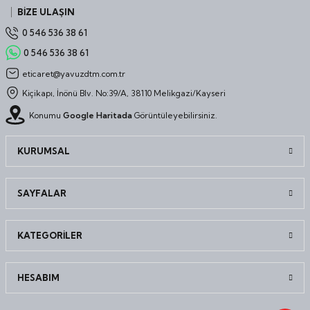
BİZE ULAŞIN
0 546 536 38 61
0 546 536 38 61
eticaret@yavuzdtm.com.tr
Kiçikapı, İnönü Blv. No:39/A, 38110 Melikgazi/Kayseri
Konumu
Google Haritada
Görüntüleyebilirsiniz.
KURUMSAL
SAYFALAR
KATEGORİLER
HESABIM