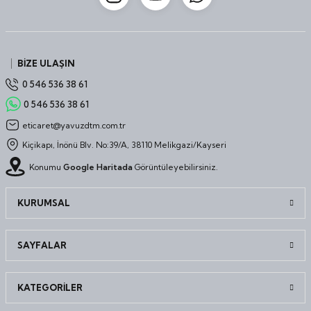
BİZE ULAŞIN
0 546 536 38 61
0 546 536 38 61
eticaret@yavuzdtm.com.tr
Kiçikapı, İnönü Blv. No:39/A, 38110 Melikgazi/Kayseri
Konumu
Google Haritada
Görüntüleyebilirsiniz.
KURUMSAL
SAYFALAR
KATEGORİLER