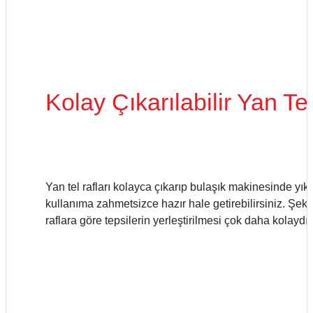
Taşınabilir Televizyon
Taşınabilir Televizyon
4K Ultra HD QLED Android TV
4K Ultra HD QLED Android TV
Kolay Çıkarılabilir Yan Te
Yan tel rafları kolayca çıkarıp bulaşık makinesinde yıkay
kullanıma zahmetsizce hazır hale getirebilirsiniz. Şeki
raflara göre tepsilerin yerleştirilmesi çok daha kolaydır