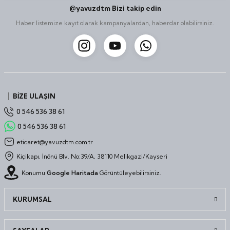
@yavuzdtm Bizi takip edin
Haber listemize kayıt olarak kampanyalardan, haberdar olabilirsiniz.
BİZE ULAŞIN
0 546 536 38 61
0 546 536 38 61
eticaret@yavuzdtm.com.tr
Kiçikapı, İnönü Blv. No:39/A, 38110 Melikgazi/Kayseri
Konumu
Google Haritada
Görüntüleyebilirsiniz.
KURUMSAL