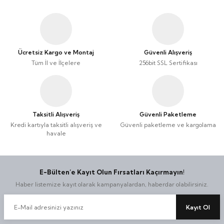
Taşınabilir Televizyon
Taşınabilir Televizyon
4K Ultra HD QLED Android TV
4K Ultra HD QLED Android TV
Ücretsiz Kargo ve Montaj
Güvenli Alışveriş
Tüm İl ve İlçelere
256bit SSL Sertifikası
Taksitli Alışveriş
Güvenli Paketleme
Kredi kartıyla taksitli alışveriş ve
Güvenli paketleme ve kargolama
havale
E-Bülten’e Kayıt Olun Fırsatları Kaçırmayın!
Haber listemize kayıt olarak kampanyalardan, haberdar olabilirsiniz.
Kayıt Ol