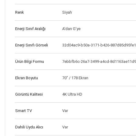
Renk
Siyah
Enerji Sınıf Aralığı
A'dan G'ye
Enerji Sınıfı Görseli
32d04ac9-b50a-3171-b426-887d85d95fe1
Ürün Bilgi Formu
7ebbfb6c-26a7-3499-a4cd-8d1163ae11d
Ekran Boyutu
70" / 178 Ekran
Görüntü Kalitesi
4K Ultra HD
Smart TV
Var
Dahili Uydu Alıcı
Var