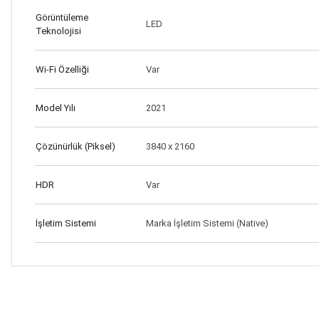
Görüntüleme
LED
Teknolojisi
Wi-Fi Özelliği
Var
Model Yılı
2021
Çözünürlük (Piksel)
3840 x 2160
HDR
Var
İşletim Sistemi
Marka İşletim Sistemi (Native)