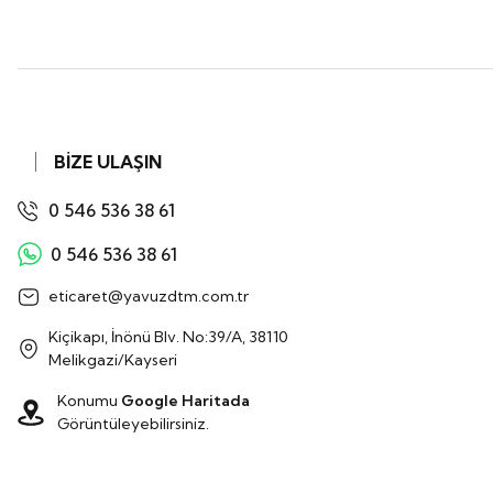
BİZE ULAŞIN
0 546 536 38 61
0 546 536 38 61
eticaret@yavuzdtm.com.tr
Kiçikapı, İnönü Blv. No:39/A, 38110
Melikgazi/Kayseri
Konumu
Google Haritada
Görüntüleyebilirsiniz.