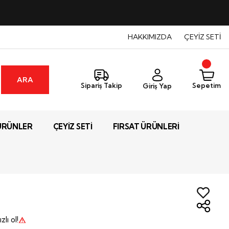
HAKKIMIZDA
ÇEYİZ SETİ
ARA
Sepetim
Sipariş Takip
Giriş Yap
ÜRÜNLER
ÇEYİZ SETİ
FIRSAT ÜRÜNLERİ
lı ol!