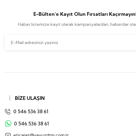
E-Bülten’e Kayıt Olun Fırsatları Kaçırmayın
Haber listemize kayıt olarak kampanyalardan, haberdar olabi
BİZE ULAŞIN
0 546 536 38 61
0 546 536 38 61
eticaret@yavuzdtm.com.tr