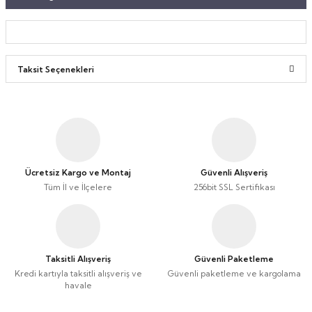
Taşınabilir Televizyon
Taşınabilir Televizyon
4K Ultra HD QLED Android TV
4K Ultra HD QLED Android TV
Taksit Seçenekleri
Ücretsiz Kargo ve Montaj
Güvenli Alışveriş
Tüm İl ve İlçelere
256bit SSL Sertifikası
Taksitli Alışveriş
Güvenli Paketleme
Kredi kartıyla taksitli alışveriş ve
Güvenli paketleme ve kargolama
havale