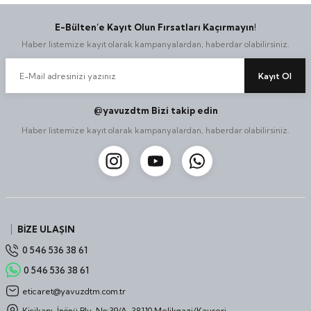
E-Bülten’e Kayıt Olun Fırsatları Kaçırmayın!
Haber listemize kayıt olarak kampanyalardan, haberdar olabilirsiniz.
Kayıt Ol
@yavuzdtm Bizi takip edin
Haber listemize kayıt olarak kampanyalardan, haberdar olabilirsiniz.
BİZE ULAŞIN
0 546 536 38 61
0 546 536 38 61
eticaret@yavuzdtm.com.tr
Kiçikapı, İnönü Blv. No:39/A, 38110 Melikgazi/Kayseri