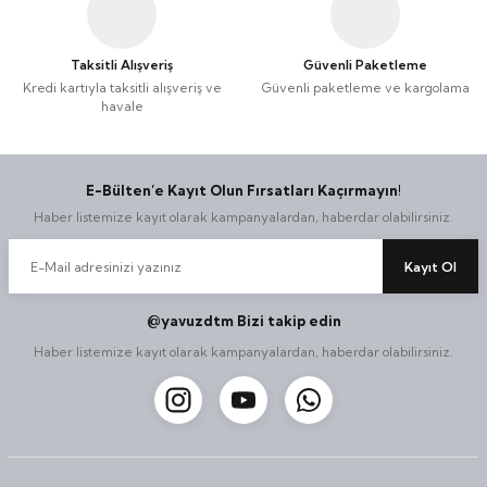
Taşınabilir Televizyon
Taşınabilir Televizyon
Taksitli Alışveriş
Güvenli Paketleme
4K Ultra HD QLED Android TV
4K Ultra HD QLED Android TV
Kredi kartıyla taksitli alışveriş ve
Güvenli paketleme ve kargolama
havale
E-Bülten’e Kayıt Olun Fırsatları Kaçırmayın!
Haber listemize kayıt olarak kampanyalardan, haberdar olabilirsiniz.
Kayıt Ol
@yavuzdtm Bizi takip edin
Haber listemize kayıt olarak kampanyalardan, haberdar olabilirsiniz.