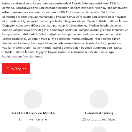
bulaşık makinesi ve ankastre fırın kategorilerindeki 2 farklı ürün kategorisinden 2’li ürün
iler
iler
Google Televizyon
Vestel x Aslı Filinta Retro Buzdolabı
Google Televizyon
Vestel x Aslı Filinta Retro Buzdolabı
alımında, kampanya dahili kod listesinde belirtilen kodlara istinaden Nisan ayı toplam tavsiye
edilen perakende satış tutarı üzerinden 4.000 TL indirim uygulanacaktır. Tekli ürün
alımlarında indirim uygulanmamaktadır. Fiyatlar Yavuz DTM tarafından tavsiye edilen fiyatlar
lar
eri
lar
eri
70 İnç TV'ler
70 İnç TV'ler
olup, sadece bilgi amaçlıdır ve bir fiyat teklifi niteliği arz etmez. Yavuz DTM’de Birlikten İndirim
Doğuyor! Kampanya diğer paket kampanyalar ile birleştirilemez. Kodları listede olmayan
ürünler kampanyaya dahil değildir. Kampanya şartlarını, kampanyaların geçerlilik tarihlerini ve
kampanyalar dahilindeki ürünleri değiştirme, kampanyaları durdurma ve iptal etme hakkı
Aletleri
Aletleri
Android Televizyon
Android Televizyon
Vestel Ticaret A.Ş.’ye aittir. Yavuz DTM’de Birlikten İndirim Doğuyor! Paket olarak alınan
ürünlerden herhangi birini veya birkaçını iade etmesi halinde, tüketici katıldığı paket için
yapılan indirim tutarını katılım yaptığı paket dahilinde geri ödemek durumundadır. Yavuz
75 İnç TV'ler
75 İnç TV'ler
DTM’de Birlikten İndirim Doğuyor! Cayma hakkının kullanılması halinde tüketici ilgili
kampanyadan faydalanamaz.
Smart Televizyon
Smart Televizyon
Tüm Bloglar
43 İnç TV'ler
43 İnç TV'ler
Full HD Televizyon
Full HD Televizyon
HD Ready Televizyon
HD Ready Televizyon
Ücretsiz Kargo ve Montaj
Güvenli Alışveriş
Tüm İl ve İlçelere
256bit SSL Sertifikası
MiniLED Televizyon
MiniLED Televizyon