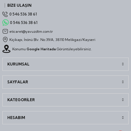
BİZE ULAŞIN
0 546 536 38 61
0 546 536 38 61
eticaret@yavuzdtm.com.tr
Kiçikapı, İnönü Blv. No:39/A, 38110 Melikgazi/Kayseri
Konumu
Google Haritada
Görüntüleyebilirsiniz.
KURUMSAL
SAYFALAR
KATEGORİLER
HESABIM