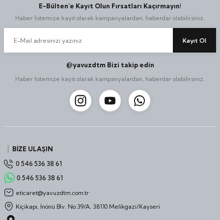
E-Bülten’e Kayıt Olun Fırsatları Kaçırmayın!
Haber listemize kayıt olarak kampanyalardan, haberdar olabilirsiniz.
Kayıt Ol
@yavuzdtm Bizi takip edin
Haber listemize kayıt olarak kampanyalardan, haberdar olabilirsiniz.
BİZE ULAŞIN
0 546 536 38 61
0 546 536 38 61
eticaret@yavuzdtm.com.tr
Kiçikapı, İnönü Blv. No:39/A, 38110 Melikgazi/Kayseri