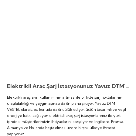
Taşınabilir Televizyon
Taşınabilir Televizyon
4K Ultra HD QLED Android TV
4K Ultra HD QLED Android TV
Elektrikli Araç Şarj İstasyonunuz Yavuz DTM'de
Elektrikli araçların kullanımının artması ile birlikte şarj noktalarının
ulaşılabilirliği ve yaygınlaşması da ön plana çıkıyor. Yavuz DTM
VESTEL olarak, bu konuda da öncülük ediyor, üstün tasarımlı ve yeşil
enerjiye katkı sağlayan elektrikli araç şarj istasyonlarımız ile yurt
içindeki müşterilerimizin ihtiyaçlarını karşılıyor ve İngiltere, Fransa,
Almanya ve Hollanda başta olmak üzere birçok ülkeye ihracat
yapıyoruz.