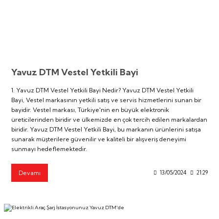
iler
iler
Google Televizyon
Vestel x Aslı Filinta Retro Buzdolabı
Google Televizyon
Vestel x Aslı Filinta Retro Buzdolabı
lar
eri
lar
eri
70 İnç TV'ler
70 İnç TV'ler
Aletleri
Aletleri
Android Televizyon
Android Televizyon
Yavuz DTM Vestel Yetkili Bayi
75 İnç TV'ler
75 İnç TV'ler
1. Yavuz DTM Vestel Yetkili Bayi Nedir? Yavuz DTM Vestel Yetkili
Bayi, Vestel markasının yetkili satış ve servis hizmetlerini sunan bir
Smart Televizyon
Smart Televizyon
bayidir. Vestel markası, Türkiye'nin en büyük elektronik
üreticilerinden biridir ve ülkemizde en çok tercih edilen markalardan
biridir. Yavuz DTM Vestel Yetkili Bayi, bu markanın ürünlerini satışa
43 İnç TV'ler
43 İnç TV'ler
sunarak müşterilere güvenilir ve kaliteli bir alışveriş deneyimi
sunmayı hedeflemektedir.
Full HD Televizyon
Full HD Televizyon
Devamı
13/05/2024
21:29
HD Ready Televizyon
HD Ready Televizyon
MiniLED Televizyon
MiniLED Televizyon